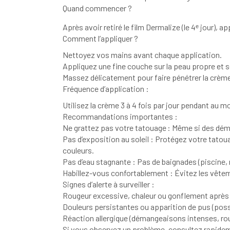
Quand commencer ?
Après avoir retiré le film Dermalize (le 4ᵉ jour), a
Comment l’appliquer ?
Nettoyez vos mains avant chaque application.
Appliquez une fine couche sur la peau propre et 
Massez délicatement pour faire pénétrer la crèm
Fréquence d’application :
Utilisez la crème 3 à 4 fois par jour pendant au m
Recommandations importantes :
Ne grattez pas votre tatouage : Même si des déma
Pas d’exposition au soleil : Protégez votre tatou
couleurs.
Pas d’eau stagnante : Pas de baignades (piscine, 
Habillez-vous confortablement : Évitez les vêtem
Signes d’alerte à surveiller :
Rougeur excessive, chaleur ou gonflement après 
Douleurs persistantes ou apparition de pus (possi
Réaction allergique (démangeaisons intenses, rou
Si vous observez un problème, consultez rapide