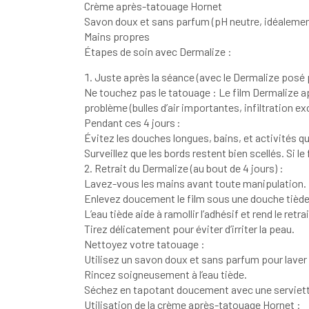
Crème après-tatouage Hornet
Savon doux et sans parfum (pH neutre, idéalemen
Mains propres
Étapes de soin avec Dermalize :
Juste après la séance (avec le Dermalize posé p
Ne touchez pas le tatouage : Le film Dermalize ap
problème (bulles d’air importantes, infiltration ex
Pendant ces 4 jours :
Évitez les douches longues, bains, et activités qui
Surveillez que les bords restent bien scellés. Si l
Retrait du Dermalize (au bout de 4 jours) :
Lavez-vous les mains avant toute manipulation.
Enlevez doucement le film sous une douche tiède
L’eau tiède aide à ramollir l’adhésif et rend le retr
Tirez délicatement pour éviter d’irriter la peau.
Nettoyez votre tatouage :
Utilisez un savon doux et sans parfum pour laver
Rincez soigneusement à l’eau tiède.
Séchez en tapotant doucement avec une serviett
Utilisation de la crème après-tatouage Hornet :