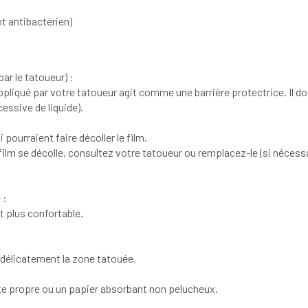
t antibactérien)
ar le tatoueur) :
pliqué par votre tatoueur agit comme une barrière protectrice. Il doi
cessive de liquide).
 pourraient faire décoller le film.
e film se décolle, consultez votre tatoueur ou remplacez-le (si nécessa
 :
ait plus confortable.
 délicatement la zone tatouée.
e propre ou un papier absorbant non pelucheux.