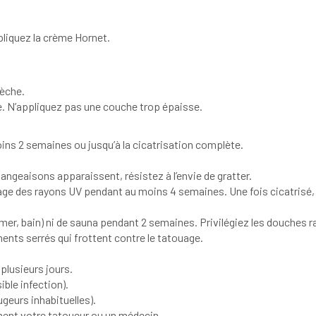
ppliquez la crème Hornet.
sèche.
e. N’appliquez pas une couche trop épaisse.
oins 2 semaines ou jusqu’à la cicatrisation complète.
ngeaisons apparaissent, résistez à l’envie de gratter.
age des rayons UV pendant au moins 4 semaines. Une fois cicatrisé, 
mer, bain) ni de sauna pendant 2 semaines. Privilégiez les douches r
ents serrés qui frottent contre le tatouage.
plusieurs jours.
ble infection).
geurs inhabituelles).
ment votre tatoueur ou un médecin.