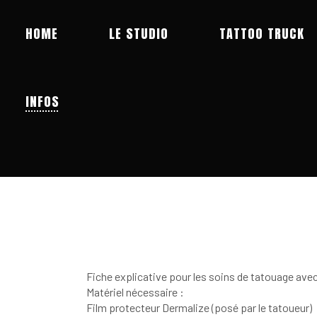
TATTOO TRUCK
HOME
LE STUDIO
INFOS
Fiche explicative pour les soins de tatouage ave
Matériel nécessaire :
Film protecteur Dermalize (posé par le tatoueur)