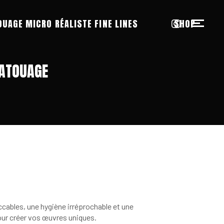
OUAGE MICRO RÉALISTE FINE LINES
SHOP
TATOUAGE
ccables, une hygiène irréprochable et une
pour créer vos œuvres uniques.