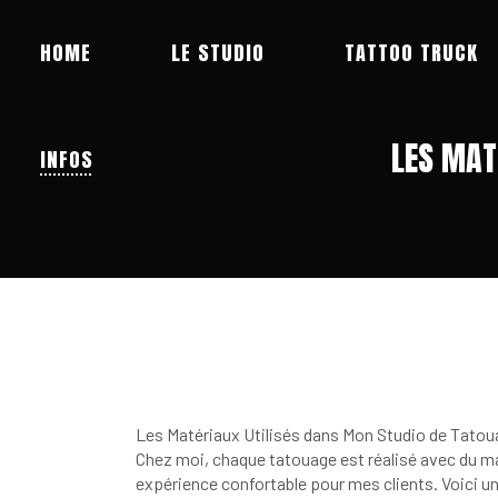
TATTOO TRUCK
HOME
LE STUDIO
LES MAT
INFOS
Les Matériaux Utilisés dans Mon Studio de Tato
Chez moi, chaque tatouage est réalisé avec du mat
expérience confortable pour mes clients. Voici un