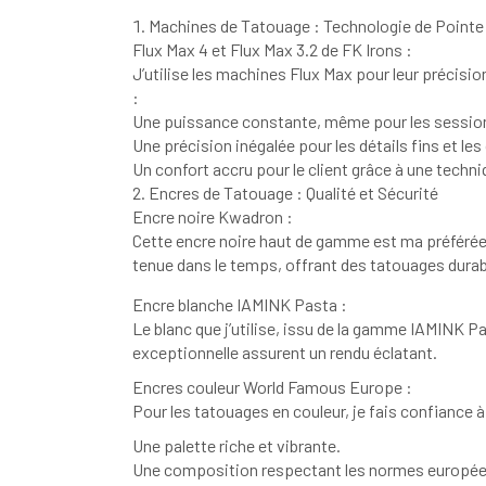
Machines de Tatouage : Technologie de Pointe
Flux Max 4 et Flux Max 3.2 de FK Irons :
J’utilise les machines Flux Max pour leur précisi
:
Une puissance constante, même pour les sessio
Une précision inégalée pour les détails fins et le
Un confort accru pour le client grâce à une techni
Encres de Tatouage : Qualité et Sécurité
Encre noire Kwadron :
Cette encre noire haut de gamme est ma préférée p
tenue dans le temps, offrant des tatouages durab
Encre blanche IAMINK Pasta :
Le blanc que j’utilise, issu de la gamme IAMINK Pa
exceptionnelle assurent un rendu éclatant.
Encres couleur World Famous Europe :
Pour les tatouages en couleur, je fais confiance
Une palette riche et vibrante.
Une composition respectant les normes européenn