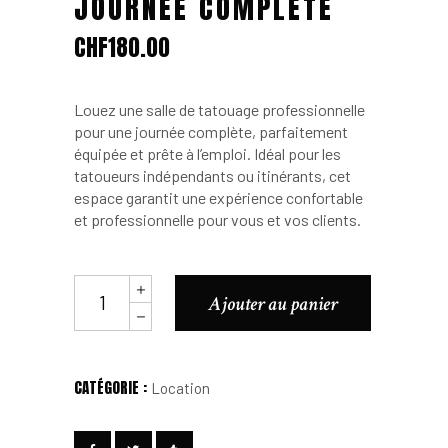
JOURNÉE COMPLÈTE
CHF
180.00
Louez une salle de tatouage professionnelle
pour une journée complète, parfaitement
équipée et prête à l’emploi. Idéal pour les
tatoueurs indépendants ou itinérants, cet
espace garantit une expérience confortable
et professionnelle pour vous et vos clients.
Location
Ajouter au panier
de
Salle
de
Tatouage
CATÉGORIE :
Location
Professionnelle
–
Journée